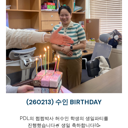
(260
213
)
수인 BIRTHDAY
PDL의 쩝쩝박사 허수인 학생의 생일파티를
진행했습니다🍧 생일 축하합니다!🥳