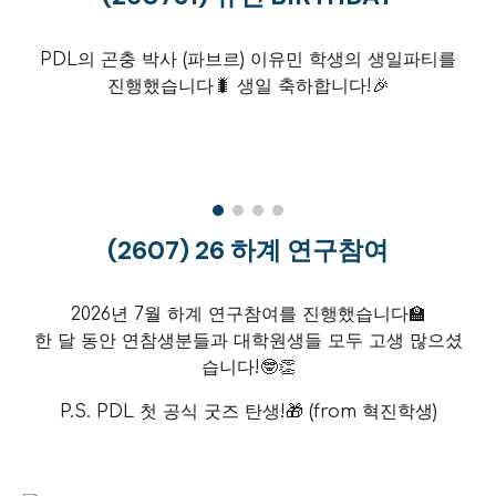
PDL의
곤충 박사 (파브르)
이유민
학생의 생일파티를
진행했습니다
🐛
생일 축하합니다!
🎉
(260
7
) 26
하계
연구참여
2026년
7
월
하
계 연구참
여를
진행했습니다
🏫
한 달 동안 연참생분들과 대학원생들 모두 고생 많으셨
습니다!
🤓👏
P.S. PDL 첫 공식 굿즈 탄생!🎁 (from 혁진학생)