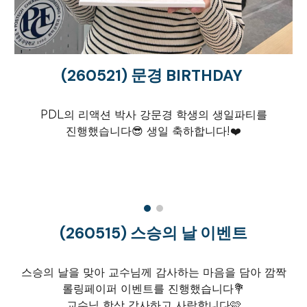
(2605
21
)
문경
BIRTHDAY
PDL의
리액션
박사
강문경
학생의 생일파티를
진행했습니다
😎
생일 축하합니다!
❤️
(260
515
)
스승의 날 이벤트
스승의 날을 맞아 교수님께 감사하는 마음을 담아 깜짝
롤링페이퍼 이벤트를 진행했습니다💐
교수님 항상 감사하고 사랑합니다🩷