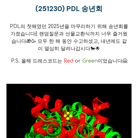
(2512
30
)
PDL 송년회
PDL의 첫해였던 2025년을 마무리하기 위해 송년회를
가졌습니다🍾 랜덤질문과 선물교환식까지 너무 즐거웠
습니다🎁🥳 모두 한 해 동안 수고하셨고, 내년에도 같
이 열심히 달려나갑시다🐎🌟
P.S. 올해 드레스코드는
Red
or
Green
이었습니다🤗