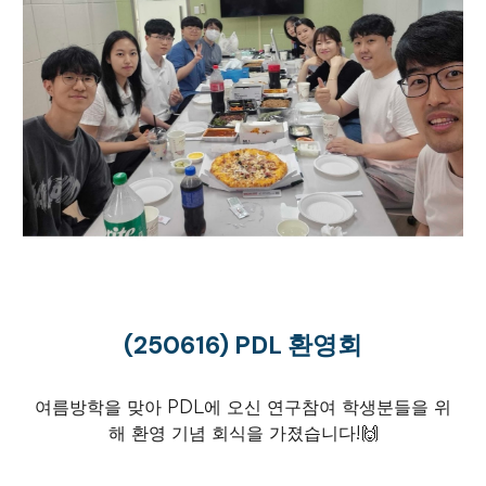
(250
616) PDL 환영회
여름방학을 맞아 PDL에 오신
연구참여 학생분들
을 위
해
환
영
기념
회식을 가졌습니다!
🙌